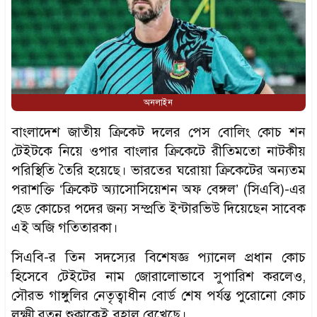
অনলাইন
বাংলাদেশ জাতীয় ক্রিকেট দলের পেস বোলিং কোচ শন
টেইটকে নিয়ে ওপার বাংলার ক্রিকেটে রীতিমতো নাটকীয়
পরিস্থিতি তৈরি হয়েছে। ভারতের ঘরোয়া ক্রিকেটের অন্যতম
পরাশক্তি ‘ক্রিকেট অ্যাসোসিয়েশন অফ বেঙ্গল’ (সিএবি)-এর
হেড কোচের পদের জন্য সম্প্রতি ইন্টারভিউ দিয়েছেন সাবেক
এই অজি গতিতারকা।
সিএবি-র তিন সদস্যের বিশেষজ্ঞ প্যানেল প্রধান কোচ
হিসেবে টেইটের নাম জোরালোভাবে সুপারিশ করলেও,
সৌরভ গাঙ্গুলির নেতৃত্বাধীন বোর্ড শেষ পর্যন্ত পুরোনো কোচ
লক্ষ্মী রতন শুক্লাকেই বহাল রেখেছে।