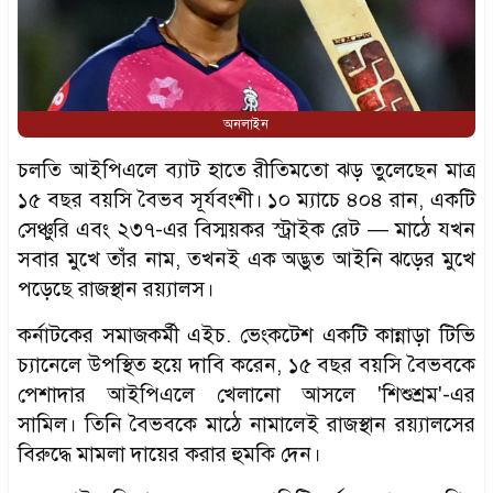
অনলাইন
চলতি আইপিএলে ব্যাট হাতে রীতিমতো ঝড় তুলেছেন মাত্র
১৫ বছর বয়সি বৈভব সূর্যবংশী। ১০ ম্যাচে ৪০৪ রান, একটি
সেঞ্চুরি এবং ২৩৭-এর বিস্ময়কর স্ট্রাইক রেট — মাঠে যখন
সবার মুখে তাঁর নাম, তখনই এক অদ্ভুত আইনি ঝড়ের মুখে
পড়েছে রাজস্থান রয়্যালস।
কর্নাটকের সমাজকর্মী এইচ. ভেংকটেশ একটি কান্নাড়া টিভি
চ্যানেলে উপস্থিত হয়ে দাবি করেন, ১৫ বছর বয়সি বৈভবকে
পেশাদার আইপিএলে খেলানো আসলে 'শিশুশ্রম'-এর
সামিল। তিনি বৈভবকে মাঠে নামালেই রাজস্থান রয়্যালসের
বিরুদ্ধে মামলা দায়ের করার হুমকি দেন।