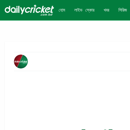
হোম
লাইভ স্কোর
খবর
সিরিজ