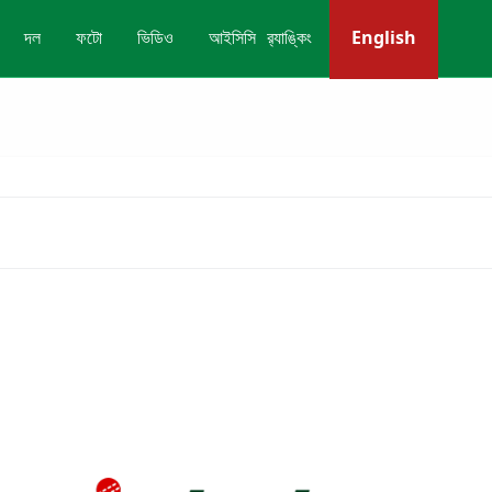
English
দল
ফটো
ভিডিও
আইসিসি র‍্যাঙ্কিং